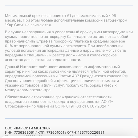
Минимальный срок погашения от 61 дня, максимальный - 96
месяцев. При этом любые дополнительные комиссии автоцентром
"Кар Сити" не взимаются.
В случае невозвращения в условленный срок суммы автокредита или
суммы процентов по автокредиту банк-партнер оставляет за собой
право начислить штраф за просрочку платежа в среднем размере
0,1% от первоначальной суммы автокредита. При несоблюдении
условий погашения автокредита данные о нарушителе могут быть
переданы в специальный реестр должников и коллекторское
агентство для взыскания задолженности.
Данный Интернет-сайт носит исключительно информационный
характер и ни при каких условиях не является публичной офертой,
определяемой положениями Статьи 437 Гражданского кодекса РФ.
Для получения подробной информации о наличии и стоимости
указанных товаров и (или) услуг, пожалуйста, обращайтесь к
менеджерам автоцентра.
Обязательное страхование гражданской ответственности
владельцев транспортных средств осуществляется АО «Т-
Страхование»
по лицензии ОС № 0191-03 от 01.07.2024 г
ООО «КАР СИТИ МОТОРС»
ИНН: 7736369061 / КПП: 773601001 / ОГРН: 1257700226981
Юр. адрес: 119261, г.Москва, вн. тер. г. Муниципальный округ