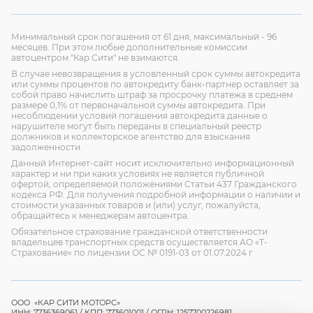
Минимальный срок погашения от 61 дня, максимальный - 96
месяцев. При этом любые дополнительные комиссии
автоцентром "Кар Сити" не взимаются.
В случае невозвращения в условленный срок суммы автокредита
или суммы процентов по автокредиту банк-партнер оставляет за
собой право начислить штраф за просрочку платежа в среднем
размере 0,1% от первоначальной суммы автокредита. При
несоблюдении условий погашения автокредита данные о
нарушителе могут быть переданы в специальный реестр
должников и коллекторское агентство для взыскания
задолженности.
Данный Интернет-сайт носит исключительно информационный
характер и ни при каких условиях не является публичной
офертой, определяемой положениями Статьи 437 Гражданского
кодекса РФ. Для получения подробной информации о наличии и
стоимости указанных товаров и (или) услуг, пожалуйста,
обращайтесь к менеджерам автоцентра.
Обязательное страхование гражданской ответственности
владельцев транспортных средств осуществляется АО «Т-
Страхование»
по лицензии ОС № 0191-03 от 01.07.2024 г
ООО «КАР СИТИ МОТОРС»
ИНН: 7736369061 / КПП: 773601001 / ОГРН: 1257700226981